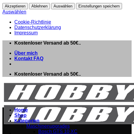
Akzeptieren
Ablehnen
Auswählen
Einstellungen speichern
Auswählen
Cookie-Richtlinie
Datenschutzerklärung
Impressum
Skip
Kostenloser Versand ab 50€..
to
Über mich
content
Kontakt FAQ
Kostenloser Versand ab 50€..
Home
Shop
Kategorien
Maschinenupgrades
Bosch GTS 10 XC