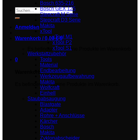
Bosch 635-216
Bosch GEX 125
Suchen
Stepcraft M Serie
nach:
Stepcraft D3 Serie
Makita
Anmelden
xTool
xTool M1
Warenkorb /
0,00
€
0
xTool P2
xTool S1
Es befinden sich keine Produkte im Warenkorb.
Werkstattzubehör
Tools
0
Material
Endbearbeitung
Warenkorb
Werkzeugaufbewahrung
Makita
Es befinden sich keine Produkte im Warenkorb.
Wolfcraft
Einhell
Staubabsaugung
Blastgate
Adapter
Rohre + Anschlüsse
Kärcher
Bosch
Makita
Zyklonabscheider