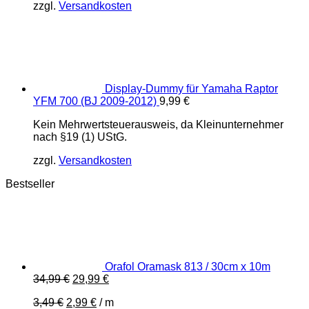
zzgl.
Versandkosten
Display-Dummy für Yamaha Raptor
YFM 700 (BJ 2009-2012)
9,99
€
Kein Mehrwertsteuerausweis, da Kleinunternehmer
nach §19 (1) UStG.
zzgl.
Versandkosten
Bestseller
Orafol Oramask 813 / 30cm x 10m
Ursprünglicher
Aktueller
34,99
€
29,99
€
Preis
Preis
3,49
€
2,99
€
/
m
war:
ist: