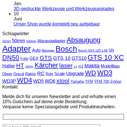
Jan.
3D-gedruckte Werkzeuge und Werkzeugupgrades
10
Juni
Unser Shop wurde komplett neu aufgebaut
Schlagwörter
Absaugung
50mm
Absaugadapter
32mm
100mm
Adapter
Bosch
Auto
DN
Blastgate
Bosch GEX 125-1 AE
GTS 10 XC
DN50
GTS
GTS 10
GTS10
GEX
Folie
Kärcher
HT
laser
Makita
Halter
Modellbau
m1
Jimny
LJ
WD
WD3
RC
Upgrade
Scale
Obere
Oracal
Raptor
Rohr
WD4
xtool
WD3P
WD5
WD6
Yamaha
YFM
YFM 700
Zyklon
Kontakt
Melde dich für unseren Newsletter and und erhalte einen
10% Gutschein auf deine erste Bestellung.
Verpasse keine Specialangebote und Produktneuheiten.