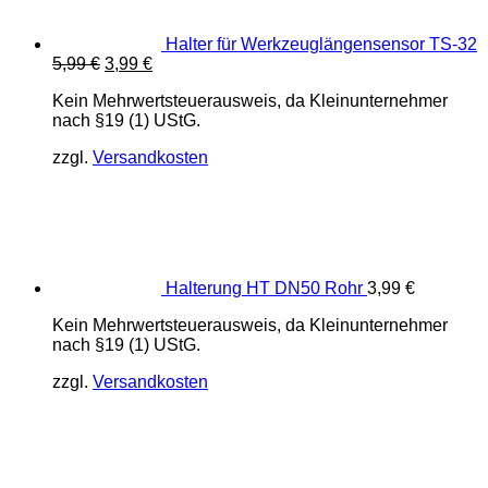
Halter für Werkzeuglängensensor TS-32
Ursprünglicher
Aktueller
5,99
€
3,99
€
Preis
Preis
Kein Mehrwertsteuerausweis, da Kleinunternehmer
war:
ist:
nach §19 (1) UStG.
5,99 €
3,99 €.
zzgl.
Versandkosten
Halterung HT DN50 Rohr
3,99
€
Kein Mehrwertsteuerausweis, da Kleinunternehmer
nach §19 (1) UStG.
zzgl.
Versandkosten