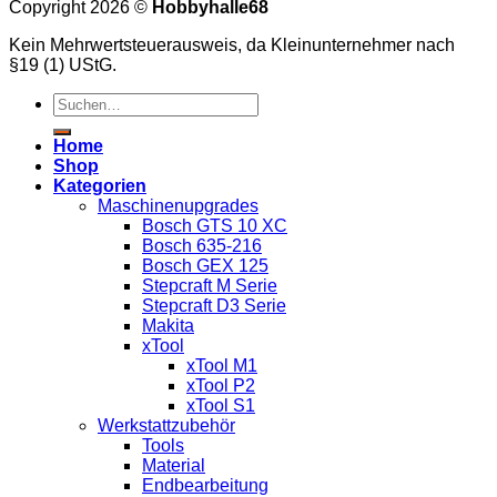
Copyright 2026 ©
Hobbyhalle68
Kein Mehrwertsteuerausweis, da Kleinunternehmer nach
§19 (1) UStG.
Suchen
nach:
Home
Shop
Kategorien
Maschinenupgrades
Bosch GTS 10 XC
Bosch 635-216
Bosch GEX 125
Stepcraft M Serie
Stepcraft D3 Serie
Makita
xTool
xTool M1
xTool P2
xTool S1
Werkstattzubehör
Tools
Material
Endbearbeitung