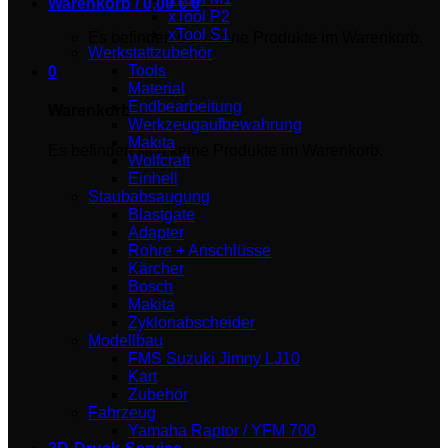
Warenkorb /
0,00
€
0
xTool P2
xTool S1
Es befinden sich keine Produkte im Warenkorb.
Werkstattzubehör
Tools
0
Material
Endbearbeitung
Warenkorb
Werkzeugaufbewahrung
Makita
Es befinden sich keine Produkte im Warenkorb.
Wolfcraft
Einhell
Staubabsaugung
Blastgate
Adapter
Rohre + Anschlüsse
Kärcher
Bosch
Makita
Zyklonabscheider
Modellbau
FMS Suzuki Jimny LJ10
Kart
Zubehör
Fahrzeug
Yamaha Raptor / YFM 700