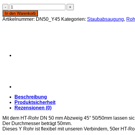
HT-
Rohr
In den Warenkorb
DN
Artikelnummer:
DN50_Y45
Kategorien:
Staubabsaugung
,
Roh
50
mm
Abzweig
45°
50/50mm
Menge
Beschreibung
Produktsicherheit
Rezensionen (0)
Mit dem HT-Rohr DN 50 mm Abzweig 45° 50/50mm lassen sich 
Der Durchmesser beträgt 50mm.
Dieses Y Rohr ist flexibel mit unseren Verbindern, 50er HT-