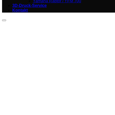
Yamaha Raptor / YFM 700
3D-Druck-Service
Kontakt