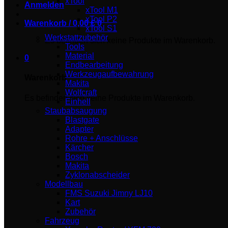
xTool
Anmelden
xTool M1
xTool P2
Warenkorb /
0,00
€
0
xTool S1
Werkstattzubehör
Es befinden sich keine Produkte im Warenkorb.
Tools
Material
0
Endbearbeitung
Werkzeugaufbewahrung
Warenkorb
Makita
Wolfcraft
Es befinden sich keine Produkte im Warenkorb.
Einhell
Staubabsaugung
Blastgate
Adapter
Rohre + Anschlüsse
Kärcher
Bosch
Makita
Zyklonabscheider
Modellbau
FMS Suzuki Jimny LJ10
Kart
Zubehör
Fahrzeug