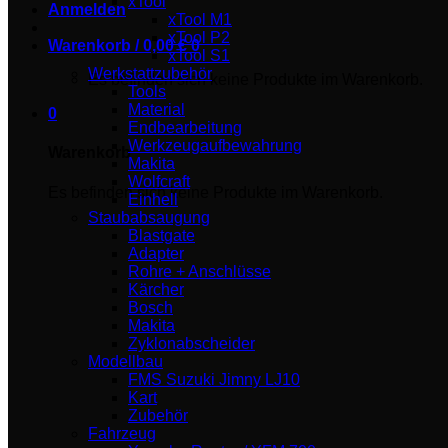
xTool
Anmelden
xTool M1
xTool P2
Warenkorb /
0,00
€
0
xTool S1
Werkstattzubehör
Es befinden sich keine Produkte im Warenkorb.
Tools
Material
0
Endbearbeitung
Werkzeugaufbewahrung
Warenkorb
Makita
Wolfcraft
Es befinden sich keine Produkte im Warenkorb.
Einhell
Staubabsaugung
Blastgate
Adapter
Rohre + Anschlüsse
Kärcher
Bosch
Makita
Zyklonabscheider
Modellbau
FMS Suzuki Jimny LJ10
Kart
Zubehör
Fahrzeug