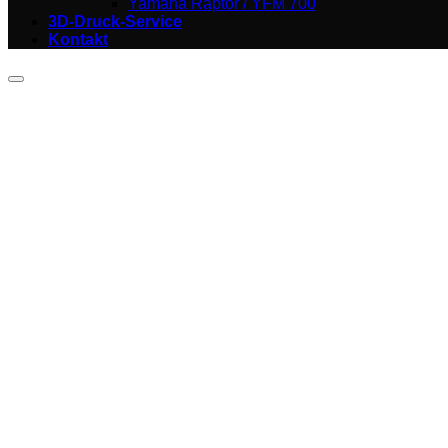
Yamaha Raptor / YFM 700
3D-Druck-Service
Kontakt