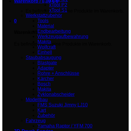
Warenkorb /
0,00
€
0
xTool P2
xTool S1
Es befinden sich keine Produkte im Warenkorb.
Werkstattzubehör
Tools
0
Material
Endbearbeitung
Warenkorb
Werkzeugaufbewahrung
Makita
Es befinden sich keine Produkte im Warenkorb.
Wolfcraft
Einhell
Staubabsaugung
Blastgate
Adapter
Rohre + Anschlüsse
Kärcher
Bosch
Makita
Zyklonabscheider
Modellbau
FMS Suzuki Jimny LJ10
Kart
Zubehör
Fahrzeug
Yamaha Raptor / YFM 700