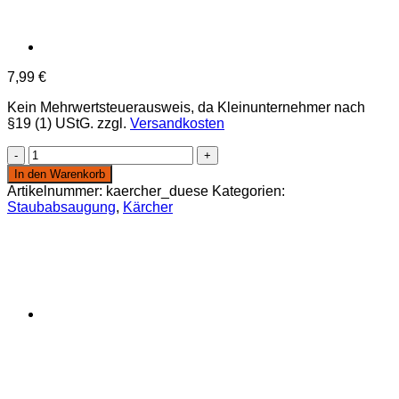
7,99
€
Kein Mehrwertsteuerausweis, da Kleinunternehmer nach
§19 (1) UStG.
zzgl.
Versandkosten
Kärcher
Staubsauger
In den Warenkorb
Düse
Artikelnummer:
kaercher_duese
Kategorien:
Menge
Staubabsaugung
,
Kärcher