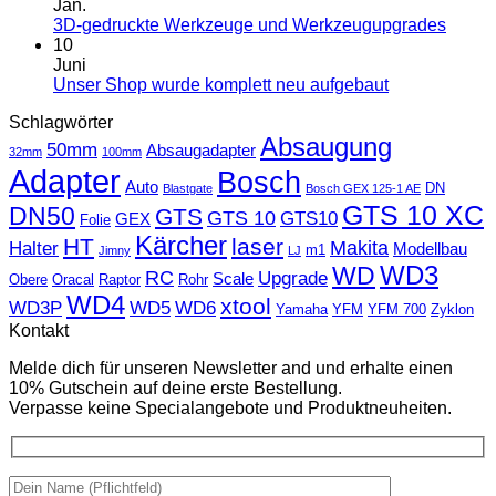
Jan.
3D-gedruckte Werkzeuge und Werkzeugupgrades
10
Juni
Unser Shop wurde komplett neu aufgebaut
Schlagwörter
Absaugung
50mm
Absaugadapter
32mm
100mm
Adapter
Bosch
Auto
DN
Blastgate
Bosch GEX 125-1 AE
GTS 10 XC
DN50
GTS
GTS 10
GTS10
GEX
Folie
Kärcher
HT
laser
Makita
Halter
Modellbau
m1
Jimny
LJ
WD
WD3
RC
Upgrade
Scale
Obere
Oracal
Raptor
Rohr
WD4
xtool
WD3P
WD5
WD6
Yamaha
YFM
YFM 700
Zyklon
Kontakt
Melde dich für unseren Newsletter and und erhalte einen
10% Gutschein auf deine erste Bestellung.
Verpasse keine Specialangebote und Produktneuheiten.