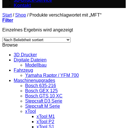
3D-Druck-Service
Kontakt
Start
/
Shop
/
Produkte verschlagwortet mit „MFT“
Filter
Einzelnes Ergebnis wird angezeigt
Browse
3D Drucker
Digitale Dateien
Modellbau
Fahrzeug
Yamaha Raptor / YFM 700
Maschinenupgrades
Bosch 635-216
Bosch GEX 125
Bosch GTS 10 XC
Stepcraft D3 Serie
Stepcraft M Serie
xTool
xTool M1
xTool P2
xTool S1