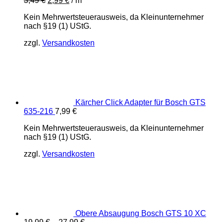
3,49
€
2,99
€
/
m
war:
ist:
34,99 €
29,99 €.
Kein Mehrwertsteuerausweis, da Kleinunternehmer
nach §19 (1) UStG.
zzgl.
Versandkosten
Kärcher Click Adapter für Bosch GTS
635-216
7,99
€
Kein Mehrwertsteuerausweis, da Kleinunternehmer
nach §19 (1) UStG.
zzgl.
Versandkosten
Obere Absaugung Bosch GTS 10 XC