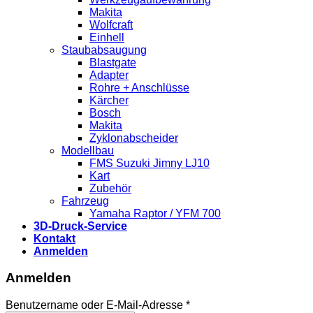
Makita
Wolfcraft
Einhell
Staubabsaugung
Blastgate
Adapter
Rohre + Anschlüsse
Kärcher
Bosch
Makita
Zyklonabscheider
Modellbau
FMS Suzuki Jimny LJ10
Kart
Zubehör
Fahrzeug
Yamaha Raptor / YFM 700
3D-Druck-Service
Kontakt
Anmelden
Anmelden
Benutzername oder E-Mail-Adresse
*