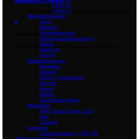
Warenkorb /
0,00
€
0
xTool P2
xTool S1
Es befinden sich keine Produkte im Warenkorb.
Werkstattzubehör
Tools
0
Material
Endbearbeitung
Warenkorb
Werkzeugaufbewahrung
Makita
Es befinden sich keine Produkte im Warenkorb.
Wolfcraft
Einhell
Staubabsaugung
Blastgate
Adapter
Rohre + Anschlüsse
Kärcher
Bosch
Makita
Zyklonabscheider
Modellbau
FMS Suzuki Jimny LJ10
Kart
Zubehör
Fahrzeug
Yamaha Raptor / YFM 700