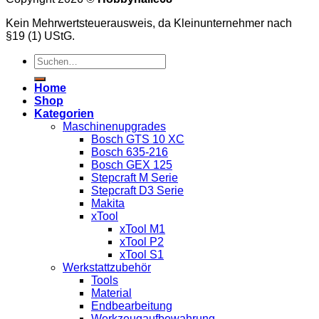
Kein Mehrwertsteuerausweis, da Kleinunternehmer nach
§19 (1) UStG.
Suchen
nach:
Home
Shop
Kategorien
Maschinenupgrades
Bosch GTS 10 XC
Bosch 635-216
Bosch GEX 125
Stepcraft M Serie
Stepcraft D3 Serie
Makita
xTool
xTool M1
xTool P2
xTool S1
Werkstattzubehör
Tools
Material
Endbearbeitung
Werkzeugaufbewahrung