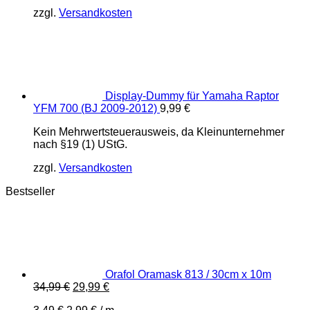
zzgl.
Versandkosten
Display-Dummy für Yamaha Raptor
YFM 700 (BJ 2009-2012)
9,99
€
Kein Mehrwertsteuerausweis, da Kleinunternehmer
nach §19 (1) UStG.
zzgl.
Versandkosten
Bestseller
Orafol Oramask 813 / 30cm x 10m
Ursprünglicher
Aktueller
34,99
€
29,99
€
Preis
Preis