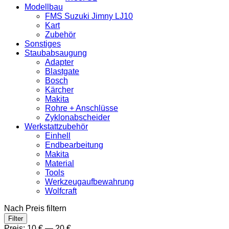
Modellbau
FMS Suzuki Jimny LJ10
Kart
Zubehör
Sonstiges
Staubabsaugung
Adapter
Blastgate
Bosch
Kärcher
Makita
Rohre + Anschlüsse
Zyklonabscheider
Werkstattzubehör
Einhell
Endbearbeitung
Makita
Material
Tools
Werkzeugaufbewahrung
Wolfcraft
Nach Preis filtern
Min.
Max.
Filter
Preis
Preis
Preis:
10 €
—
20 €