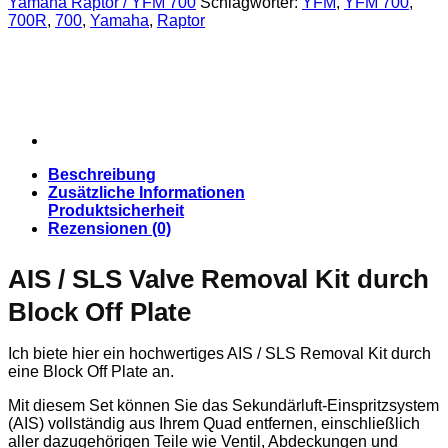
Yamaha Raptor / YFM 700
Schlagwörter:
YFM
,
YFM 700
,
Yamaha
700R
,
700
,
Yamaha
,
Raptor
Raptor
700R
YFM
700
Menge
Beschreibung
Zusätzliche Informationen
Produktsicherheit
Rezensionen (0)
AIS / SLS Valve Removal Kit durch
Block Off Plate
Ich biete hier ein hochwertiges AIS / SLS Removal Kit durch
eine Block Off Plate an.
Mit diesem Set können Sie das Sekundärluft-Einspritzsystem
(AIS) vollständig aus Ihrem Quad entfernen, einschließlich
aller dazugehörigen Teile wie Ventil, Abdeckungen und