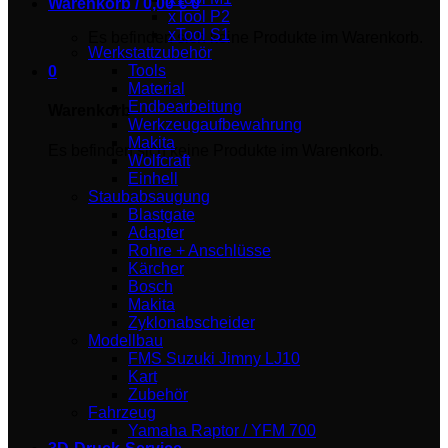
Warenkorb /
0,00
€
0
xTool P2
xTool S1
Es befinden sich keine Produkte im Warenkorb.
Werkstattzubehör
Tools
0
Material
Endbearbeitung
Warenkorb
Werkzeugaufbewahrung
Makita
Es befinden sich keine Produkte im Warenkorb.
Wolfcraft
Einhell
Staubabsaugung
Blastgate
Adapter
Rohre + Anschlüsse
Kärcher
Bosch
Makita
Zyklonabscheider
Modellbau
FMS Suzuki Jimny LJ10
Kart
Zubehör
Fahrzeug
Yamaha Raptor / YFM 700