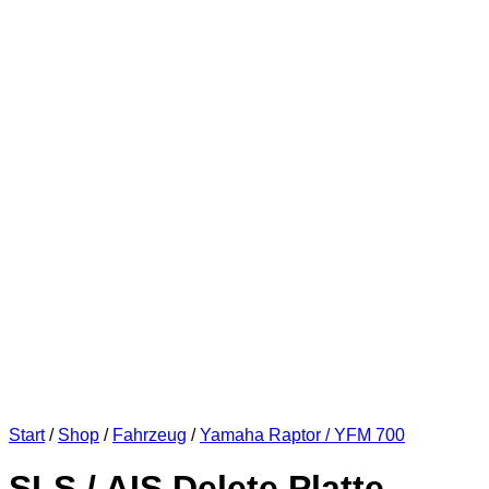
Start
/
Shop
/
Fahrzeug
/
Yamaha Raptor / YFM 700
SLS / AIS Delete Platte