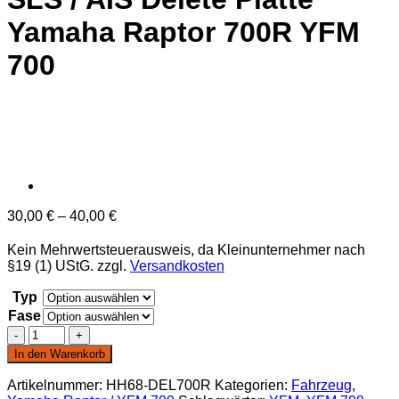
Yamaha Raptor 700R YFM
700
30,00
€
–
40,00
€
Kein Mehrwertsteuerausweis, da Kleinunternehmer nach
§19 (1) UStG.
zzgl.
Versandkosten
Typ
Fase
SLS
/
In den Warenkorb
AIS
Delete
Artikelnummer:
HH68-DEL700R
Kategorien:
Fahrzeug
,
Platte