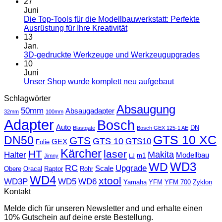
27
Juni
Die Top-Tools für die Modellbauwerkstatt: Perfekte
Ausrüstung für Ihre Kreativität
13
Jan.
3D-gedruckte Werkzeuge und Werkzeugupgrades
10
Juni
Unser Shop wurde komplett neu aufgebaut
Schlagwörter
Absaugung
50mm
Absaugadapter
32mm
100mm
Adapter
Bosch
Auto
DN
Blastgate
Bosch GEX 125-1 AE
GTS 10 XC
DN50
GTS
GTS 10
GTS10
GEX
Folie
Kärcher
HT
laser
Makita
Halter
Modellbau
m1
Jimny
LJ
WD
WD3
RC
Upgrade
Scale
Obere
Oracal
Raptor
Rohr
WD4
xtool
WD3P
WD5
WD6
Yamaha
YFM
YFM 700
Zyklon
Kontakt
Melde dich für unseren Newsletter and und erhalte einen
10% Gutschein auf deine erste Bestellung.