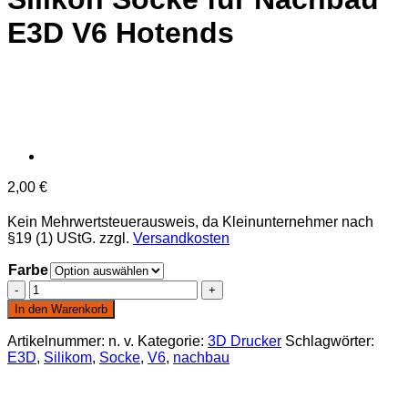
E3D V6 Hotends
2,00
€
Kein Mehrwertsteuerausweis, da Kleinunternehmer nach
§19 (1) UStG.
zzgl.
Versandkosten
Farbe
Silikon
Socke
In den Warenkorb
für
Nachbau
Artikelnummer:
n. v.
Kategorie:
3D Drucker
Schlagwörter:
E3D
E3D
,
Silikom
,
Socke
,
V6
,
nachbau
V6
Hotends
Menge