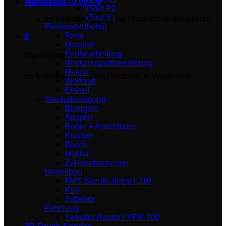
Warenkorb /
0,00
€
0
xTool P2
xTool S1
Es befinden sich keine Produkte im Warenkorb.
Werkstattzubehör
Tools
0
Material
Endbearbeitung
Warenkorb
Werkzeugaufbewahrung
Makita
Es befinden sich keine Produkte im Warenkorb.
Wolfcraft
Einhell
Staubabsaugung
Blastgate
Adapter
Rohre + Anschlüsse
Kärcher
Bosch
Makita
Zyklonabscheider
Modellbau
FMS Suzuki Jimny LJ10
Kart
Zubehör
Fahrzeug
Yamaha Raptor / YFM 700