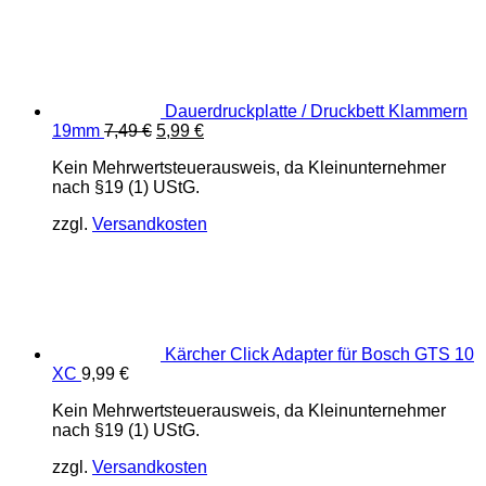
Dauerdruckplatte / Druckbett Klammern
Ursprünglicher
Aktueller
19mm
7,49
€
5,99
€
Preis
Preis
Kein Mehrwertsteuerausweis, da Kleinunternehmer
war:
ist:
nach §19 (1) UStG.
7,49 €
5,99 €.
zzgl.
Versandkosten
Kärcher Click Adapter für Bosch GTS 10
XC
9,99
€
Kein Mehrwertsteuerausweis, da Kleinunternehmer
nach §19 (1) UStG.
zzgl.
Versandkosten