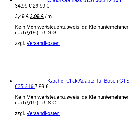
Orafol Oramask 813 / 30cm x 10m
Ursprünglicher
Aktueller
34,99
€
29,99
€
Preis
Preis
3,49
€
2,99
€
/
m
war:
ist:
34,99 €
29,99 €.
Kein Mehrwertsteuerausweis, da Kleinunternehmer
nach §19 (1) UStG.
zzgl.
Versandkosten
Kärcher Click Adapter für Bosch GTS
635-216
7,99
€
Kein Mehrwertsteuerausweis, da Kleinunternehmer
nach §19 (1) UStG.
zzgl.
Versandkosten