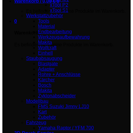
Warenkorb /
0,00
€
0
xTool P2
xTool S1
Es befinden sich keine Produkte im Warenkorb.
Werkstattzubehör
Tools
0
Material
Endbearbeitung
Warenkorb
Werkzeugaufbewahrung
Makita
Es befinden sich keine Produkte im Warenkorb.
Wolfcraft
Einhell
Staubabsaugung
Blastgate
Adapter
Rohre + Anschlüsse
Kärcher
Bosch
Makita
Zyklonabscheider
Modellbau
FMS Suzuki Jimny LJ10
Kart
Zubehör
Fahrzeug
Yamaha Raptor / YFM 700