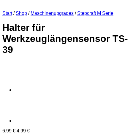
Start
/
Shop
/
Maschinenupgrades
/
Stepcraft M Serie
Halter für
Werkzeuglängensensor TS-
39
Ursprünglicher
Aktueller
6,99
€
4,99
€