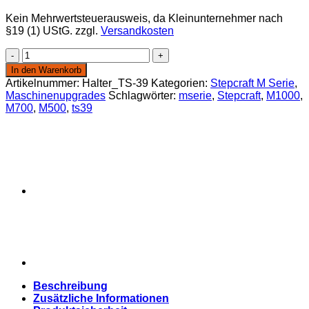
Preis
Preis
Kein Mehrwertsteuerausweis, da Kleinunternehmer nach
war:
ist:
§19 (1) UStG.
zzgl.
Versandkosten
6,99 €
4,99 €.
Halter
für
In den Warenkorb
Werkzeuglängensensor
Artikelnummer:
Halter_TS-39
Kategorien:
Stepcraft M Serie
,
TS-
Maschinenupgrades
Schlagwörter:
mserie
,
Stepcraft
,
M1000
,
39
M700
,
M500
,
ts39
Menge
Beschreibung
Zusätzliche Informationen