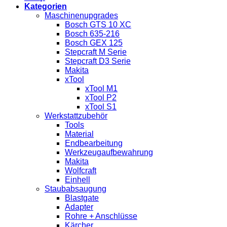
Kategorien
Maschinenupgrades
Bosch GTS 10 XC
Bosch 635-216
Bosch GEX 125
Stepcraft M Serie
Stepcraft D3 Serie
Makita
xTool
xTool M1
xTool P2
xTool S1
Werkstattzubehör
Tools
Material
Endbearbeitung
Werkzeugaufbewahrung
Makita
Wolfcraft
Einhell
Staubabsaugung
Blastgate
Adapter
Rohre + Anschlüsse
Kärcher