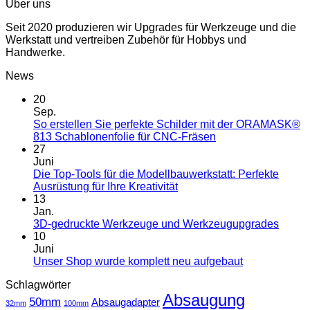
Über uns
Seit 2020 produzieren wir Upgrades für Werkzeuge und die
Werkstatt und vertreiben Zubehör für Hobbys und
Handwerke.
News
20
Sep.
So erstellen Sie perfekte Schilder mit der ORAMASK®
813 Schablonenfolie für CNC-Fräsen
27
Juni
Die Top-Tools für die Modellbauwerkstatt: Perfekte
Ausrüstung für Ihre Kreativität
13
Jan.
3D-gedruckte Werkzeuge und Werkzeugupgrades
10
Juni
Unser Shop wurde komplett neu aufgebaut
Schlagwörter
Absaugung
50mm
Absaugadapter
32mm
100mm