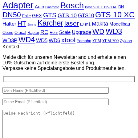
Adapter
Bosch
Auto
DN
Blastgate
Bosch GEX 125-1 AE
GTS 10 XC
DN50
GTS
GTS 10
GTS10
GEX
Folie
Kärcher
HT
laser
Makita
Halter
Modellbau
m1
Jimny
LJ
WD
WD3
RC
Upgrade
Scale
Obere
Oracal
Raptor
Rohr
WD4
xtool
WD3P
WD5
WD6
Yamaha
YFM
YFM 700
Zyklon
Kontakt
Melde dich für unseren Newsletter and und erhalte einen
10% Gutschein auf deine erste Bestellung.
Verpasse keine Specialangebote und Produktneuheiten.