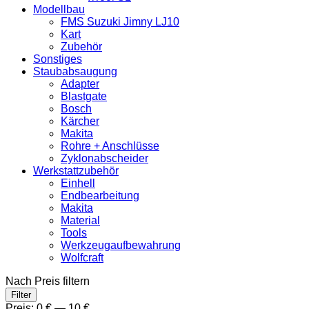
Modellbau
FMS Suzuki Jimny LJ10
Kart
Zubehör
Sonstiges
Staubabsaugung
Adapter
Blastgate
Bosch
Kärcher
Makita
Rohre + Anschlüsse
Zyklonabscheider
Werkstattzubehör
Einhell
Endbearbeitung
Makita
Material
Tools
Werkzeugaufbewahrung
Wolfcraft
Nach Preis filtern
Min.
Max.
Filter
Preis
Preis
Preis:
0 €
—
10 €