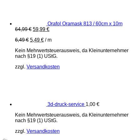
Orafol Oramask 813 / 60cm x 10m
Ursprünglicher
Aktueller
64,99
€
59,99
€
Preis
Preis
6,49
€
5,49
€
/
m
war:
ist:
64,99 €
59,99 €.
Kein Mehrwertsteuerausweis, da Kleinunternehmer
nach §19 (1) UStG.
zzgl.
Versandkosten
3d-druck-service
1,00
€
Kein Mehrwertsteuerausweis, da Kleinunternehmer
nach §19 (1) UStG.
zzgl.
Versandkosten