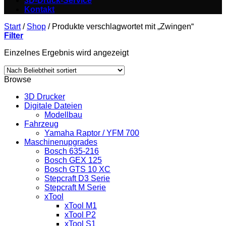
3D-Druck-Service
Kontakt
Start
/
Shop
/
Produkte verschlagwortet mit „Zwingen“
Filter
Einzelnes Ergebnis wird angezeigt
Browse
3D Drucker
Digitale Dateien
Modellbau
Fahrzeug
Yamaha Raptor / YFM 700
Maschinenupgrades
Bosch 635-216
Bosch GEX 125
Bosch GTS 10 XC
Stepcraft D3 Serie
Stepcraft M Serie
xTool
xTool M1
xTool P2
xTool S1