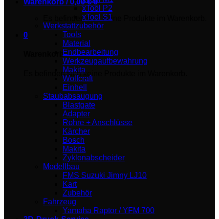
Warenkorb /
0,00
€
0
xTool P2
xTool S1
Es befinden sich keine Produkte im Warenkorb.
Werkstattzubehör
Tools
0
Material
Endbearbeitung
Warenkorb
Werkzeugaufbewahrung
Makita
Es befinden sich keine Produkte im Warenkorb.
Wolfcraft
Einhell
Staubabsaugung
Blastgate
Adapter
Rohre + Anschlüsse
Kärcher
Bosch
Makita
Zyklonabscheider
Modellbau
FMS Suzuki Jimny LJ10
Kart
Zubehör
Fahrzeug
Yamaha Raptor / YFM 700