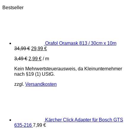
Bestseller
Orafol Oramask 813 / 30cm x 10m
Ursprünglicher
Aktueller
34,99
€
29,99
€
Preis
Preis
3,49
€
2,99
€
/
m
war:
ist:
34,99 €
29,99 €.
Kein Mehrwertsteuerausweis, da Kleinunternehmer
nach §19 (1) UStG.
zzgl.
Versandkosten
Kärcher Click Adapter für Bosch GTS
635-216
7,99
€