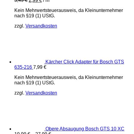
3,49
€
2,99
€
/
m
war:
ist:
34,99 €
29,99 €.
Kein Mehrwertsteuerausweis, da Kleinunternehmer
nach §19 (1) UStG.
zzgl.
Versandkosten
Kärcher Click Adapter für Bosch GTS
635-216
7,99
€
Kein Mehrwertsteuerausweis, da Kleinunternehmer
nach §19 (1) UStG.
zzgl.
Versandkosten
Obere Absaugung Bosch GTS 10 XC