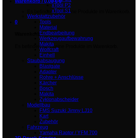
Warenkorb /
0,00
€
0
xTool P2
xTool S1
Es befinden sich keine Produkte im Warenkorb.
Werkstattzubehör
Tools
0
Material
Endbearbeitung
Warenkorb
Werkzeugaufbewahrung
Makita
Es befinden sich keine Produkte im Warenkorb.
Wolfcraft
Einhell
Staubabsaugung
Blastgate
Adapter
Rohre + Anschlüsse
Kärcher
Bosch
Makita
Zyklonabscheider
Modellbau
FMS Suzuki Jimny LJ10
Kart
Zubehör
Fahrzeug
Yamaha Raptor / YFM 700