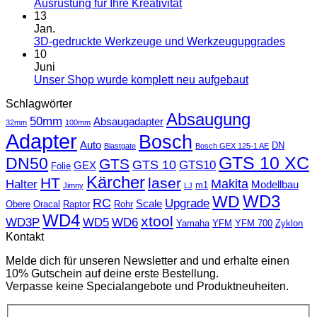
Ausrüstung für Ihre Kreativität
13
Jan.
3D-gedruckte Werkzeuge und Werkzeugupgrades
10
Juni
Unser Shop wurde komplett neu aufgebaut
Schlagwörter
Absaugung
50mm
Absaugadapter
32mm
100mm
Adapter
Bosch
Auto
DN
Blastgate
Bosch GEX 125-1 AE
GTS 10 XC
DN50
GTS
GTS 10
GTS10
GEX
Folie
Kärcher
HT
laser
Makita
Halter
Modellbau
m1
Jimny
LJ
WD
WD3
RC
Upgrade
Scale
Obere
Oracal
Raptor
Rohr
WD4
xtool
WD3P
WD5
WD6
Yamaha
YFM
YFM 700
Zyklon
Kontakt
Melde dich für unseren Newsletter and und erhalte einen
10% Gutschein auf deine erste Bestellung.
Verpasse keine Specialangebote und Produktneuheiten.