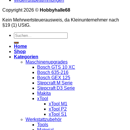
Widerrufsbestimmungen
Copyright 2026 ©
Hobbyhalle68
Kein Mehrwertsteuerausweis, da Kleinunternehmer nach
§19 (1) UStG.
Suchen
nach:
Home
Shop
Kategorien
Maschinenupgrades
Bosch GTS 10 XC
Bosch 635-216
Bosch GEX 125
Stepcraft M Serie
Stepcraft D3 Serie
Makita
xTool
xTool M1
xTool P2
xTool S1
Werkstattzubehör
Tools
Material