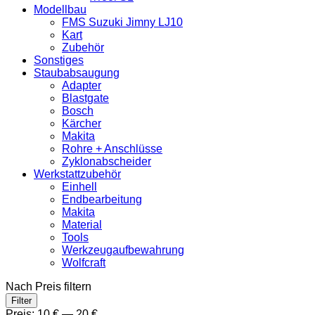
Modellbau
FMS Suzuki Jimny LJ10
Kart
Zubehör
Sonstiges
Staubabsaugung
Adapter
Blastgate
Bosch
Kärcher
Makita
Rohre + Anschlüsse
Zyklonabscheider
Werkstattzubehör
Einhell
Endbearbeitung
Makita
Material
Tools
Werkzeugaufbewahrung
Wolfcraft
Nach Preis filtern
Min.
Max.
Filter
Preis
Preis
Preis:
10 €
—
20 €