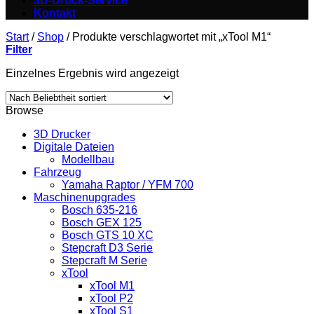
3D-Druck-Service
Kontakt
Start
/
Shop
/
Produkte verschlagwortet mit „xTool M1“
Filter
Einzelnes Ergebnis wird angezeigt
Browse
3D Drucker
Digitale Dateien
Modellbau
Fahrzeug
Yamaha Raptor / YFM 700
Maschinenupgrades
Bosch 635-216
Bosch GEX 125
Bosch GTS 10 XC
Stepcraft D3 Serie
Stepcraft M Serie
xTool
xTool M1
xTool P2
xTool S1