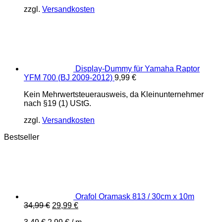
zzgl.
Versandkosten
Display-Dummy für Yamaha Raptor
YFM 700 (BJ 2009-2012)
9,99
€
Kein Mehrwertsteuerausweis, da Kleinunternehmer
nach §19 (1) UStG.
zzgl.
Versandkosten
Bestseller
Orafol Oramask 813 / 30cm x 10m
Ursprünglicher
Aktueller
34,99
€
29,99
€
Preis
Preis